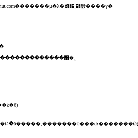
nut.com�������µ�λ�͸��˲��뽨����ɣ�
��
2005�� V3 ������Բ�����������������޹�˾
��ɸ֡��ź�ΰ)
���ա����������л����Բ�ΰ�����˳���