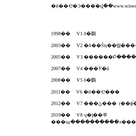
�й��Ҿ�Э����վ��www.wisw
1998�� V1 δ�鵽
2003�� V2 �й��Ṥҵ��Ϣ��
2007�� V4 ���Ӱ�ά
2008�� V5 δ�鵽
2011�� V6 �й��Ҿ���
2012�� V7 ���ڻ��� (
2019�� V8 ʮ�ȴ��루